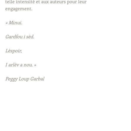
telle intensité et aux auteurs pour leur 
engagement.
« Minui.
Gardfou i sèd.
Lèspoir,
I arlèv a nou. »
Peggy Loup Garbal