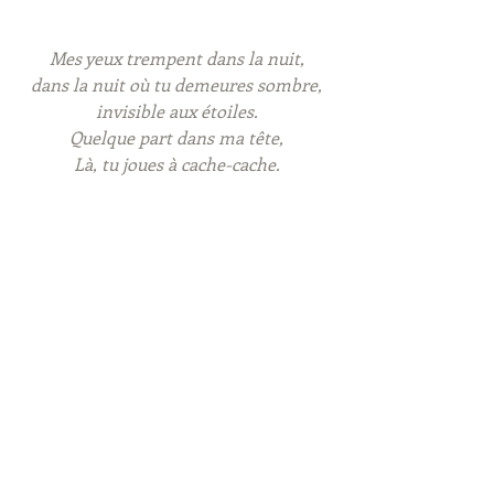
Mes yeux trempent dans la nuit,
dans la nuit où tu demeures sombre,
invisible aux étoiles.
Quelque part dans ma tête,
Là, tu joues à cache-cache.
Le vide est un mot plein
quatre lettres d’espoir
Et d’absence et d’air froid.
(…)
Ophélie Sautron – Voyage d’un 
funambule