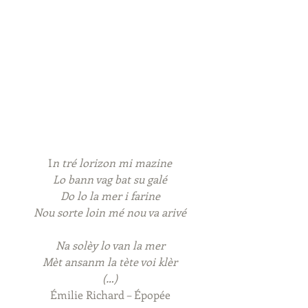
I
n tré lorizon mi mazine
Lo bann vag bat su galé
Do lo la mer i farine
Nou sorte loin mé nou va arivé
Na solèy lo van la mer
Mèt ansanm la tète voi klèr
(…)
Émilie Richard – Épopée