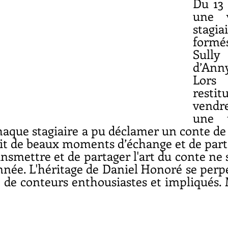
Du 13 
une v
stagia
formé
Sully
d’Ann
Lor
rest
vendre
une t
aque stagiaire a pu déclamer un conte de 
ait de beaux moments d’échange et de part
ansmettre et de partager l'art du conte ne
née. L'héritage de Daniel Honoré se perpét
e conteurs enthousiastes et impliqués. M