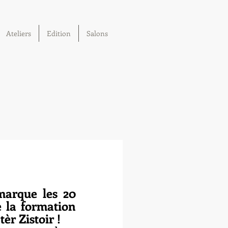
Ateliers
Edition
Salons
arque les 20 
 la formation 
èr Zistoir !