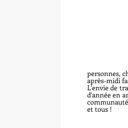
personnes, ch
après-midi f
L'envie de tr
d'année en an
communauté d
et tous !