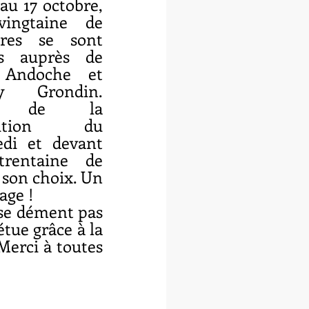
au 17 octobre, 
ingtaine de 
ires se sont 
s auprès de 
 Andoche et 
y Grondin. 
s de la 
itution du 
di et devant 
rentaine de 
son choix. Un 
age !
 se dément pas 
ue grâce à la 
erci à toutes 