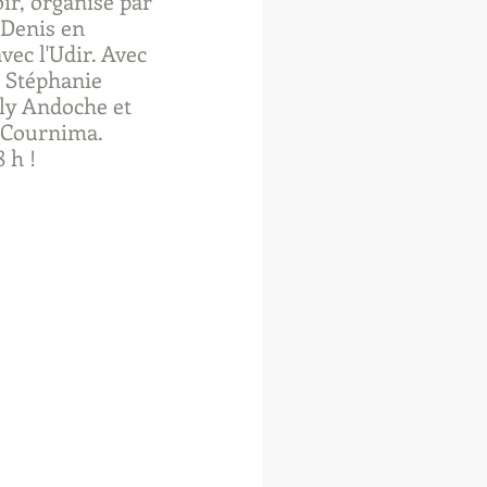
ir, organisé par 
t-Denis en 
vec l'Udir. Avec 
, Stéphanie 
ly Andoche et 
 Cournima.
 h ! 