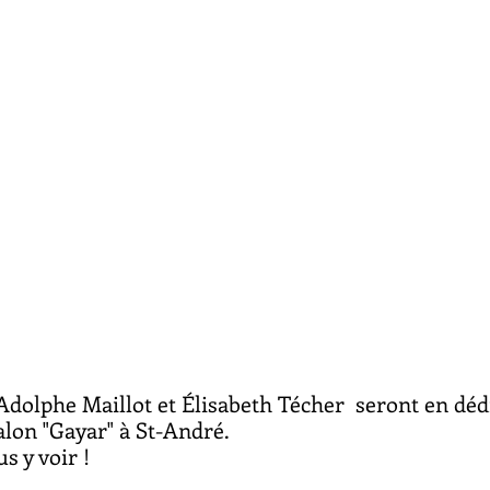
 Adolphe Maillot et Élisabeth Técher  seront en dé
lon "Gayar" à St-André.
s y voir ! 