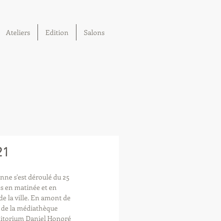
Ateliers
Edition
Salons
21
nne s'est déroulé du 25 
es en matinée et en 
de la ville. En amont de 
m de la médiathèque 
ditorium Daniel Honoré 