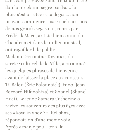
sans compter avec Fano. In kouto fishé 
dan la tèr èk inn segré pardsu... la 
pluie s'est arrêtée et la dégustation 
pouvait commencer avec quelques-uns 
de nos grands ségas qui, repris par 
Frédérik Mayo, artiste bien connu du 
Chaudron et dans le milieu musical, 
ont ragaillardi le public.
Madame Germaine Tozamas, du 
service culturel de la Ville, a prononcé 
les quelques phrases de bienvenue 
avant de laisser la place aux conteurs : 
Ti-Balou (Éric Balounaïck), Fano (Jean-
Bernard Hifanohiza) et Shanel (Shanel 
Huet). Le jeune Samara Catherine a 
ravivé les souvenirs des plus âgés avec 
ses « kosa in shoz ? ». Kèl shoz, 
répondait-on d'une même voix.
Après « manjé pou l'kèr », la 