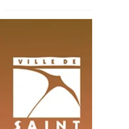
Vendredi 16 juin a eu lieu au square Capagorry le
marmit zistoir organisé conjointement par la ville
de St-Denis et l'Udir. Dorine...