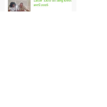
Latlié "Ékrir an lang kréol"-
avril 2026
Démay lo kèr-samedi 02
mai/Zou ! Boutik à lire
Le Salon du livre péi 2026-
sixième édition
Festival du livre péi au
Lycée Jean Hinglo (Le Port)