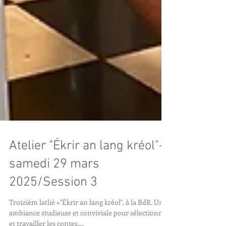
Atelier "Ékrir an lang kréol"-
samedi 29 mars
2025/Session 3
Troizièm latlié «"Ékrir an lang kréol", à la BdR. Une