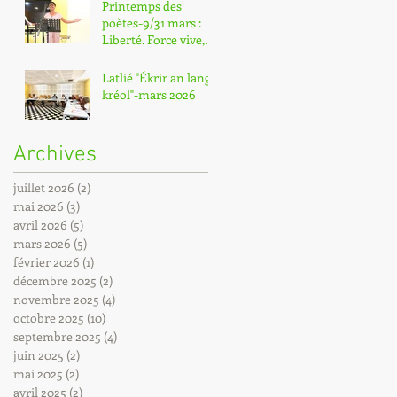
Printemps des
poètes-9/31 mars :
Liberté. Force vive,
déployée ! Poème
déclamé par Annie
Latlié "Ékrir an lang
Darencourt
kréol"-mars 2026
Archives
juillet 2026
(2)
2 posts
mai 2026
(3)
3 posts
avril 2026
(5)
5 posts
mars 2026
(5)
5 posts
février 2026
(1)
1 post
décembre 2025
(2)
2 posts
novembre 2025
(4)
4 posts
octobre 2025
(10)
10 posts
septembre 2025
(4)
4 posts
juin 2025
(2)
2 posts
mai 2025
(2)
2 posts
avril 2025
(2)
2 posts