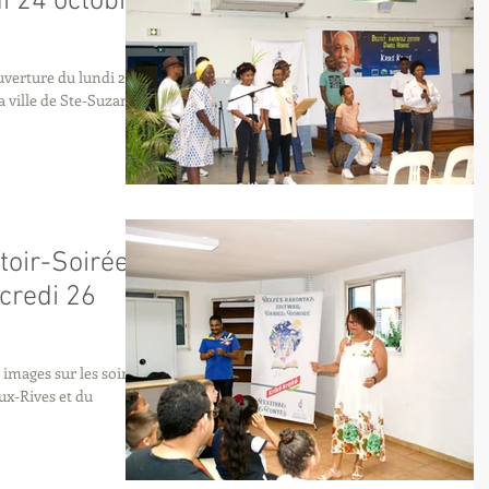
i 24 octobre
uverture du lundi 24
a ville de Ste-Suzanne,
toir-Soirées
credi 26
 images sur les soirées
ux-Rives et du