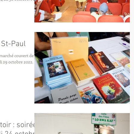
à St-Paul
u marché couvert de St-
di 29 octobre 2022.
oir : soirée