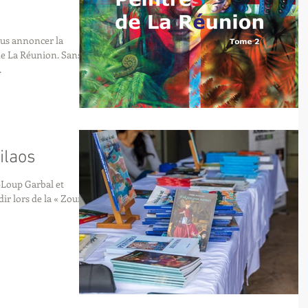
ous annoncer la
de La Réunion. Sans
.
Cilaos
-Loup Garbal et
ir lors de la « Zourné