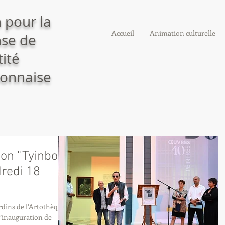
 pour la
Accueil
Animation culturelle
se de
tité
onnaise
ion "Tyinbo"
dredi 18
rdins de l’Artothèque
 l’inauguration de