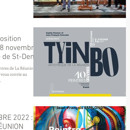
osition
 18 novembre
e de St-Denis
intres de La Réunion
 vous convie au
.
RE 2022 :
RÉUNION