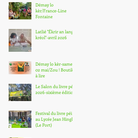
n" de La Réunion
Démay lo
kèr/France-Line
Fontaine
Latlié "Ékrir an lang
kréol"-avril 2026
Démay lo kèr-samedi
02 mai/Zou ! Boutik
à lire
Le Salon du livre péi
2026-sixième édition
Festival du livre péi
au Lycée Jean Hinglo
(Le Port)