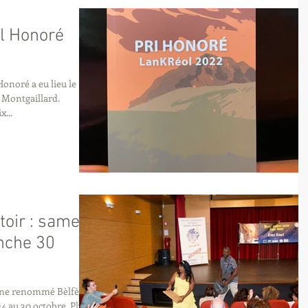
el Honoré
onoré a eu lieu le
 Montgaillard.
...
toir : samedi
nche 30
anne renommé Bèlfèt
24 au 30 octobre. Plus