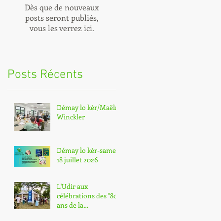
Dès que de nouveaux
posts seront publiés,
vous les verrez ici.
Posts Récents
Démay lo kèr/Maëla
Winckler
Démay lo kèr-samedi
18 juillet 2026
L'Udir aux
célébrations des "80
ans de la
départementalisatio