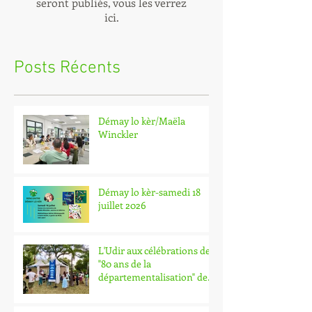
Revenez bientôt
Dès que de nouveaux posts
seront publiés, vous les verrez
ici.
Posts Récents
Démay lo kèr/Maëla
Winckler
Démay lo kèr-samedi 18
juillet 2026