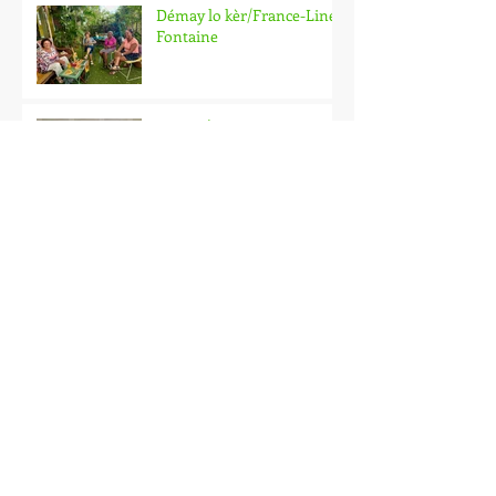
L'Udir aux célébrations des
"80 ans de la
départementalisation" de
La Réunion
Démay lo kèr/France-Line
Fontaine
Latlié "Ékrir an lang kréol"-
avril 2026
Démay lo kèr-samedi 02
mai/Zou ! Boutik à lire
Le Salon du livre péi 2026-
sixième édition