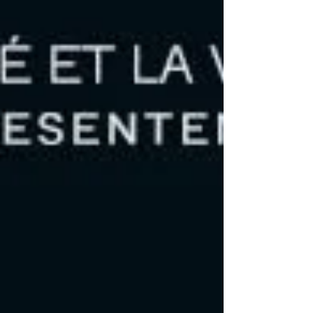
Savriama, Julien Nassibou, Hermina Padre-Olivier,
Reine-Lyse Tecchio et Roselyne Tréport. La belle
couverture du recueil est de Marie Maillot . Merci à
tous nos auteurs pour l' enthousiasme et l'i