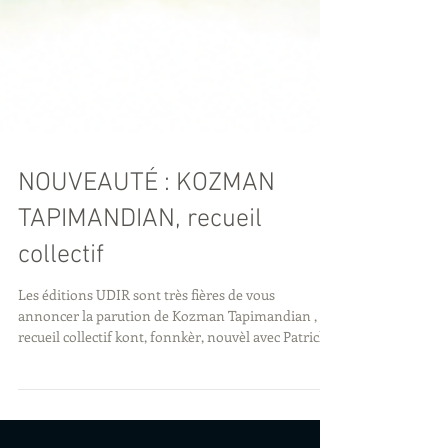
NOUVEAUTÉ : KOZMAN
TAPIMANDIAN, recueil
collectif
Les éditions UDIR sont très fières de vous
annoncer la parution de Kozman Tapimandian ,
recueil collectif kont, fonnkèr, nouvèl avec Patrick
Atide, Didier Basque, Frédérique Blancard, Carole
Confiance, Peggy-Loup Garbal, Isabelle Lebon,
Virginie Lopez, Adolphe Maillot, Anthony Marin-