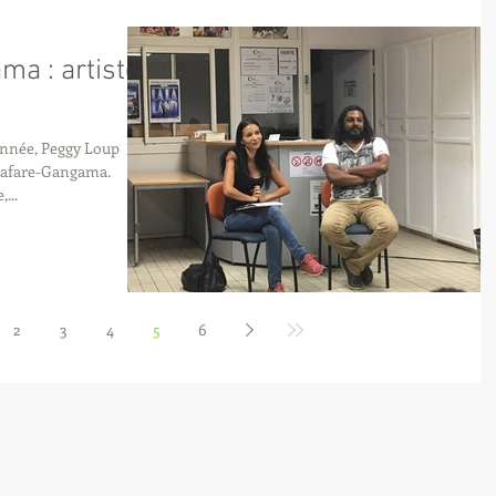
ma : artiste
'année, Peggy Loup
 Iafare-Gangama.
...
2
3
4
5
6