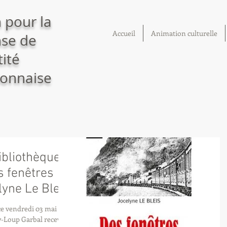
 pour la
Accueil
Animation culturelle
se de
tité
onnaise
ibliothèque
s fenêtres
lyne Le Bleïs
e vendredi 03 mai à la