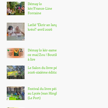
n" de La Réunion
Démay lo
kèr/France-Line
Fontaine
Latlié "Ékrir an lang
kréol"-avril 2026
Démay lo kèr-samedi
02 mai/Zou ! Boutik
à lire
Le Salon du livre péi
2026-sixième édition
Festival du livre péi
au Lycée Jean Hinglo
(Le Port)