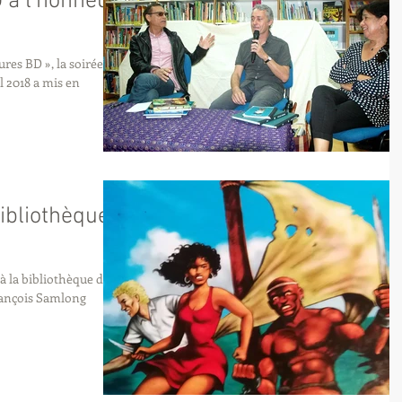
 à l'honneur
ures BD », la soirée
 2018 a mis en
ibliothèque
à la bibliothèque de la