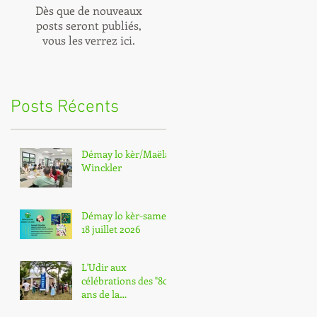
Dès que de nouveaux
posts seront publiés,
vous les verrez ici.
Posts Récents
Démay lo kèr/Maëla
Winckler
Démay lo kèr-samedi
18 juillet 2026
L'Udir aux
célébrations des "80
ans de la
départementalisatio