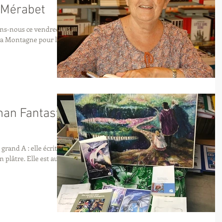
 Mérabet
la Montagne pour le
oman Fantasy
grand A : elle écrit,
n plâtre. Elle est aussi