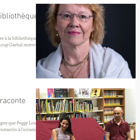
ibliothèque
e à la bibliothèque de
 raconte
tagne que Peggy Loup
onstantin à l'occasion