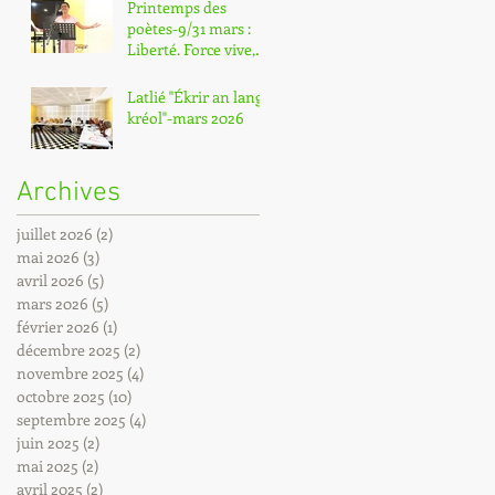
Printemps des
poètes-9/31 mars :
Liberté. Force vive,
déployée ! Poème
déclamé par Annie
Latlié "Ékrir an lang
Darencourt
kréol"-mars 2026
Archives
juillet 2026
(2)
2 posts
mai 2026
(3)
3 posts
avril 2026
(5)
5 posts
mars 2026
(5)
5 posts
février 2026
(1)
1 post
décembre 2025
(2)
2 posts
novembre 2025
(4)
4 posts
octobre 2025
(10)
10 posts
septembre 2025
(4)
4 posts
juin 2025
(2)
2 posts
mai 2025
(2)
2 posts
avril 2025
(2)
2 posts